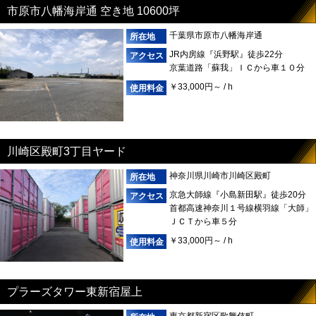
市原市八幡海岸通 空き地 10600坪
千葉県市原市八幡海岸通
JR内房線『浜野駅』徒歩22分
京葉道路「蘇我」ＩＣから車１０分
￥33,000円～ / h
川崎区殿町3丁目ヤード
神奈川県川崎市川崎区殿町
京急大師線『小島新田駅』徒歩20分
首都高速神奈川１号線横羽線「大師」
ＪＣＴから車５分
￥33,000円～ / h
プラーズタワー東新宿屋上
東京都新宿区歌舞伎町