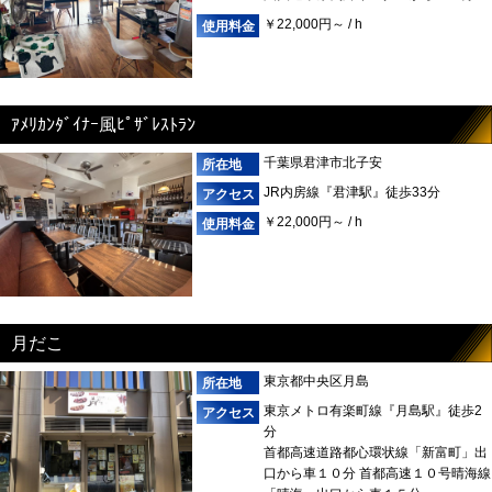
￥22,000円～ / h
ｱﾒﾘｶﾝﾀﾞｲﾅｰ風ﾋﾟｻﾞﾚｽﾄﾗﾝ
千葉県君津市北子安
JR内房線『君津駅』徒歩33分
￥22,000円～ / h
月だこ
東京都中央区月島
東京メトロ有楽町線『月島駅』徒歩2
分
首都高速道路都心環状線「新富町」出
口から車１０分 首都高速１０号晴海線