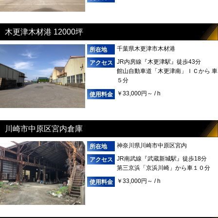
木更津木材港 12000坪
千葉県木更津市木材港
JR内房線『木更津駅』徒歩43分
館山自動車道「木更津南」ＩＣから 車
５分
￥33,000円～ / h
川崎市中原区宮内倉庫
神奈川県川崎市中原区宮内
JR南武線『武蔵新城駅』徒歩18分
第三京浜「京浜川崎」から車１０分
￥33,000円～ / h