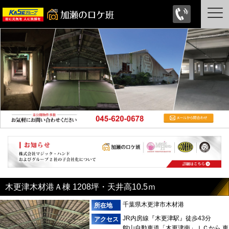
木更津木材港Ａ棟 1208坪・天井高10.5ｍ
千葉県木更津市木材港
JR内房線『木更津駅』徒歩43分
館山自動車道「木更津南」ＩＣから 車