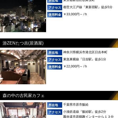
都営大江戸線『東新宿駅』徒歩5分
￥33,000円～ / h
游ZENたつ吉(居酒屋)
神奈川県横浜市港北区日吉本町
東急東横線『日吉駅』徒歩1分
￥22,000円～ / h
森の中の古民家カフェ
千葉県市原市飯給
小湊鉄道線『飯給駅』徒歩2分
圏央道市原鶴舞インターから１３分