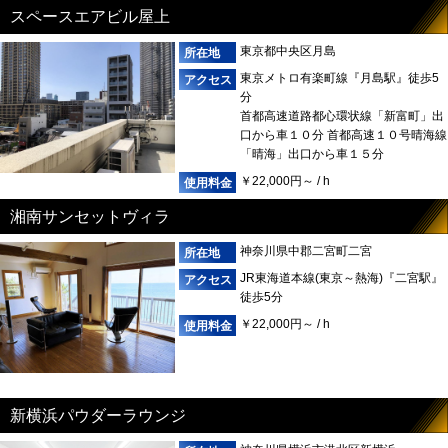
スペースエアビル屋上
東京都中央区月島
東京メトロ有楽町線『月島駅』徒歩5
分
首都高速道路都心環状線「新富町」出
口から車１０分 首都高速１０号晴海線
「晴海」出口から車１５分
￥22,000円～ / h
湘南サンセットヴィラ
神奈川県中郡二宮町二宮
JR東海道本線(東京～熱海)『二宮駅』
徒歩5分
￥22,000円～ / h
新横浜パウダーラウンジ